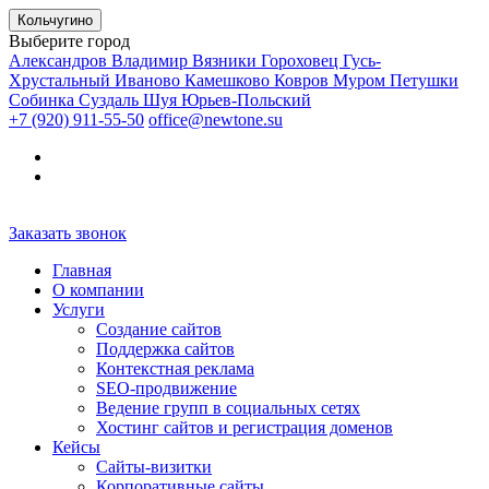
Кольчугино
Выберите город
Александров
Владимир
Вязники
Гороховец
Гусь-
Хрустальный
Иваново
Камешково
Ковров
Муром
Петушки
Собинка
Суздаль
Шуя
Юрьев-Польский
+7 (920) 911-55-50
office@newtone.su
Заказать звонок
Главная
О компании
Услуги
Создание сайтов
Поддержка сайтов
Контекстная реклама
SEO-продвижение
Ведение групп в социальных сетях
Хостинг сайтов и регистрация доменов
Кейсы
Сайты-визитки
Корпоративные сайты